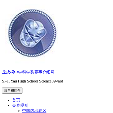
跳
至
内
容
丘成桐中学科学奖赛事介绍网
S.-T. Yau High School Science Award
菜单和挂件
首页
参赛规则
中国内地赛区