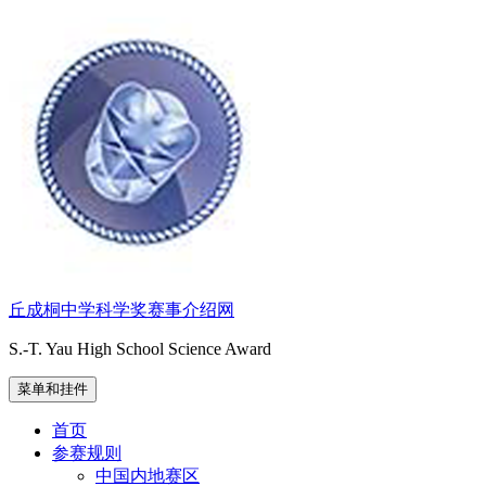
跳
至
内
容
丘成桐中学科学奖赛事介绍网
S.-T. Yau High School Science Award
菜单和挂件
首页
参赛规则
中国内地赛区