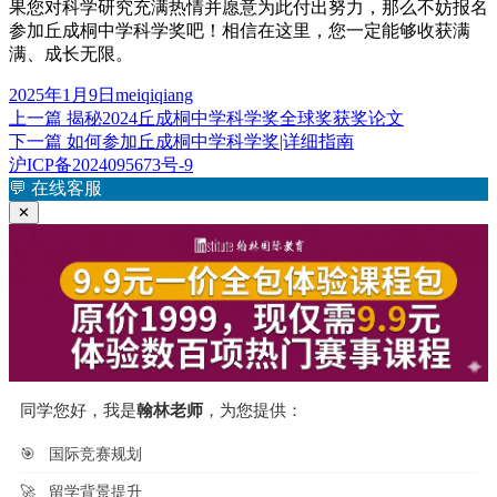
果您对科学研究充满热情并愿意为此付出努力，那么不妨报名
参加丘成桐中学科学奖吧！相信在这里，您一定能够收获满
满、成长无限。
发
作
2025年1月9日
meiqiqiang
布
上
者
上一篇
揭秘2024丘成桐中学科学奖全球奖获奖论文
文
于
篇
下
下一篇
如何参加丘成桐中学科学奖|详细指南
章
文
篇
沪ICP备2024095673号-9
章：
文
💬
在线客服
导
章：
✕
航
同学您好，我是
翰林老师
，为您提供：
🎯
国际竞赛规划
🚀
留学背景提升