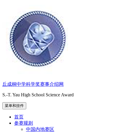
跳
至
内
容
丘成桐中学科学奖赛事介绍网
S.-T. Yau High School Science Award
菜单和挂件
首页
参赛规则
中国内地赛区