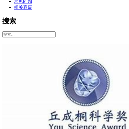
常见问题
相关赛事
搜索
搜
索：