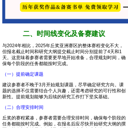
二、时间线变化及备赛建议
与2024年相比，2025年丘奖亚洲赛区的整体赛程变化不大，
但报名截止时间和研究大纲提交截止时间分别提前了4天和1
天。这意味着参赛者需要更早地开始准备，合理规划时间，确
保每个阶段的任务都能按时完成。
（一）提前确定课题
建议参赛者不晚于3月开始规划课题，尽早确定研究方向。课
题的选择不仅需要结合个人兴趣，还需考虑研究的可行性和创
新性。提前规划能够为后续的研究工作打下坚实基础。
（二）合理安排时间
丘奖的赛程紧凑，参赛者需要合理安排时间，确保每个阶段的
任务都能按时完成。例如，在报名后应尽快开始研究大纲的撰