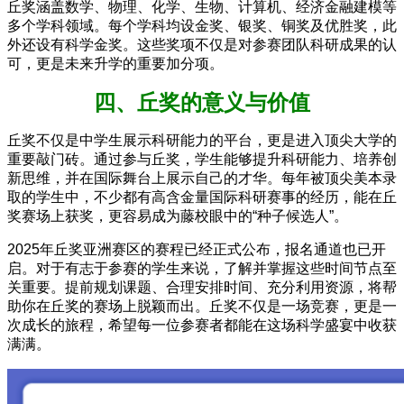
丘奖涵盖数学、物理、化学、生物、计算机、经济金融建模等
多个学科领域。每个学科均设金奖、银奖、铜奖及优胜奖，此
外还设有科学金奖。这些奖项不仅是对参赛团队科研成果的认
可，更是未来升学的重要加分项。
四、丘奖的意义与价值
丘奖不仅是中学生展示科研能力的平台，更是进入顶尖大学的
重要敲门砖。通过参与丘奖，学生能够提升科研能力、培养创
新思维，并在国际舞台上展示自己的才华。每年被顶尖美本录
取的学生中，不少都有高含金量国际科研赛事的经历，能在丘
奖赛场上获奖，更容易成为藤校眼中的“种子候选人”。
2025年丘奖亚洲赛区的赛程已经正式公布，报名通道也已开
启。对于有志于参赛的学生来说，了解并掌握这些时间节点至
关重要。提前规划课题、合理安排时间、充分利用资源，将帮
助你在丘奖的赛场上脱颖而出。丘奖不仅是一场竞赛，更是一
次成长的旅程，希望每一位参赛者都能在这场科学盛宴中收获
满满。