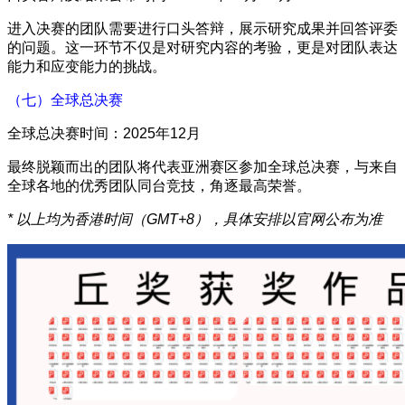
进入决赛的团队需要进行口头答辩，展示研究成果并回答评委
的问题。这一环节不仅是对研究内容的考验，更是对团队表达
能力和应变能力的挑战。
（七）全球总决赛
全球总决赛时间：2025年12月
最终脱颖而出的团队将代表亚洲赛区参加全球总决赛，与来自
全球各地的优秀团队同台竞技，角逐最高荣誉。
* 以上均为香港时间（GMT+8），具体安排以官网公布为准