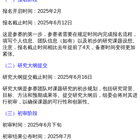
报名开启时间：2025年2月
报名截止时间：2025年6月12日
这是参赛的第一步，参赛者需要在规定时间内完成报名流程，
填写个人信息、团队信息（如有）以及初步的研究课题设想。
注意，报名截止时间相比去年提前了4天，备赛时间变得更加
紧张。
（二）研究大纲提交
研究大纲提交截止时间：2025年6月16日
研究大纲是参赛团队对课题研究的初步规划，包括研究背景、
目标、方法和预期成果等。提交研究大纲后，组委会将对其进
行初审，以确保课题的可行性和创新性。
（三）初审阶段
初审时间：2025年6月下旬
初审结果公布时间：2025年7月