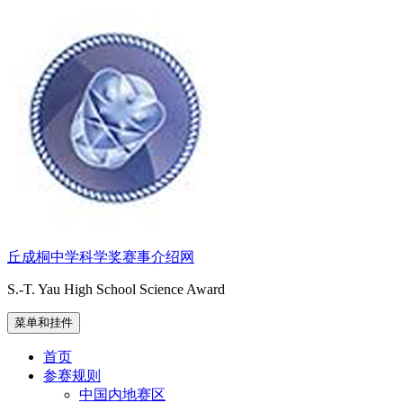
跳
至
内
容
丘成桐中学科学奖赛事介绍网
S.-T. Yau High School Science Award
菜单和挂件
首页
参赛规则
中国内地赛区