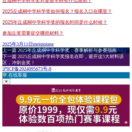
丘成桐中学科学奖对参赛学科有什么限制？
2025丘成桐中学科学奖如何报名？报名入口在哪里？
2025年丘成桐中学科学奖的报名时间是什么时候？
参加丘奖需要提交哪些材料？
发
作
2025年3月11日
meiqiqiang
布
上
者
上一篇
2025年丘成桐中学科学奖：赛事解析与参赛指南
文
于
篇
下
下一篇
2025丘成桐中学科学奖报名在即，避开这5大材料误
章
文
篇
区，冲刺金奖！
章：
文
沪ICP备2024095673号-9
导
章：
💬
在线客服
航
✕