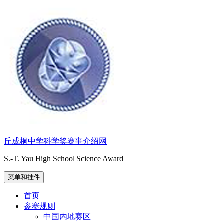
跳
至
内
容
丘成桐中学科学奖赛事介绍网
S.-T. Yau High School Science Award
菜单和挂件
首页
参赛规则
中国内地赛区