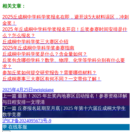
相关文章：
2025丘成桐中学科学奖报名在即，避开这5大材料误区，冲刺
金奖！
2025 年丘成桐中学科学奖报名开启！丘奖参赛时间安排是什
么？怎么报名？
丘成桐中学科学奖三大赛区介绍
2025年丘成桐中学科学奖参赛指南
丘成桐中学科学奖是什么？含金量如何？
丘奖包含哪些学科？数学、物理、化学等学科分别有什么要
求？
参加丘奖如何提交研究报告？需要哪些材料？
丘成桐赛事三大赛区有何不同？一文带你了解！
发
作
2025年4月25日
meiqiqiang
布
上
者
上一篇
最新！2025 年丘奖内地赛区启动报名！参赛资格详解
文
于
篇
与日程安排一文理清
章
文
下
下一篇
丘赛报名延期至月底 | 2025 年第十六届丘成桐大学生
章：
篇
数学竞赛
导
文
沪ICP备2024095673号-9
航
章：
💬
在线客服