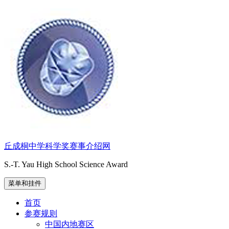
跳
至
内
容
丘成桐中学科学奖赛事介绍网
S.-T. Yau High School Science Award
菜单和挂件
首页
参赛规则
中国内地赛区