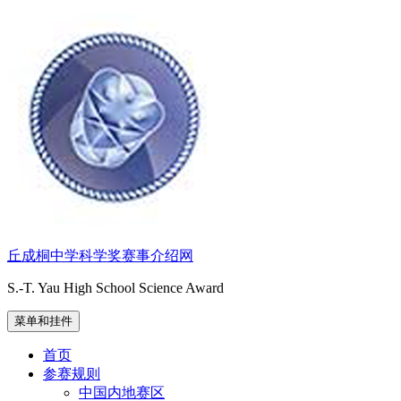
跳
至
内
容
丘成桐中学科学奖赛事介绍网
S.-T. Yau High School Science Award
菜单和挂件
首页
参赛规则
中国内地赛区