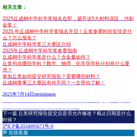
相关文章：
2025丘成桐中学科学奖报名在即，避开这5大材料误区，冲刺
金奖！
2025 年丘成桐中学科学奖报名开启！丘奖参赛时间安排是什
么？怎么报名？
丘成桐中学科学奖三大赛区介绍
2025年丘成桐中学科学奖参赛指南
丘成桐中学科学奖是什么？含金量如何？
丘奖包含哪些学科？数学、物理、化学等学科分别有什么要
求？
参加丘奖如何提交研究报告？需要哪些材料？
丘成桐赛事三大赛区有何不同？一文带你了解！
发
作
2025年7月14日
meiqiqiang
布
上
者
上一篇
2025 丘成桐中学科学奖金奖秘籍！课题选择 / 论文写
文
于
篇
作 / 答辩技巧，一文解锁升学跳板！
章
文
下
下一篇
丘奖研究报告提交后是否允许修改？截止日期是什么
章：
篇
时候？
导
文
沪ICP备2024095673号-9
航
章：
💬
在线客服