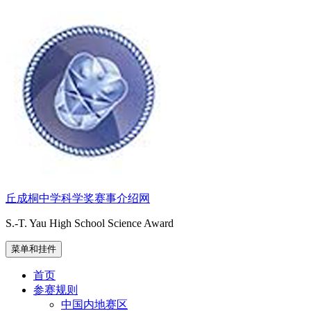
跳
至
内
容
丘成桐中学科学奖赛事介绍网
S.-T. Yau High School Science Award
菜单和挂件
首页
参赛规则
中国内地赛区