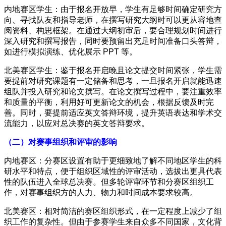
内地赛区学生：由于报名开放早，学生有足够时间确定研究方
向、寻找队友和指导老师，在撰写研究大纲时可以更从容地查
阅资料、构思框架。在通过大纲初审后，要合理规划时间进行
深入研究和撰写报告，同时要预留出充足时间准备口头答辩，
如进行模拟演练、优化展示 PPT 等。
北美赛区学生：鉴于报名开启晚且论文提交时间紧张，学生需
要提前对研究课题有一定储备和思考，一旦报名开启就能迅速
组队并投入研究和论文撰写。在论文撰写过程中，要注重效率
和质量的平衡，利用好可更新论文的机会，根据反馈及时完
善。同时，要提前适应英文答辩环境，提升英语表达和学术交
流能力，以应对总决赛的英文答辩要求。
（二）对赛事组织和评审的影响
内地赛区：分赛区设置有助于更细致地了解不同地区学生的科
研水平和特点，便于组织区域性的评审活动，选拔出更具代表
性的队伍进入全球总决赛。但多轮评审环节和分赛区组织工
作，对赛事组织方的人力、物力和时间成本要求较高。
北美赛区：相对简洁的赛区组织形式，在一定程度上减少了组
织工作的复杂性。但由于参赛学生来自众多不同国家，文化背