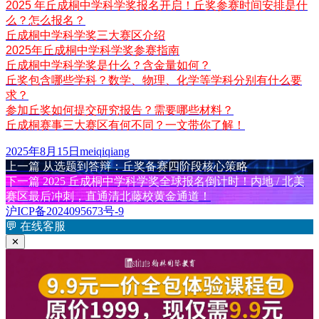
2025 年丘成桐中学科学奖报名开启！丘奖参赛时间安排是什
么？怎么报名？
丘成桐中学科学奖三大赛区介绍
2025年丘成桐中学科学奖参赛指南
丘成桐中学科学奖是什么？含金量如何？
丘奖包含哪些学科？数学、物理、化学等学科分别有什么要
求？
参加丘奖如何提交研究报告？需要哪些材料？
丘成桐赛事三大赛区有何不同？一文带你了解！
发
作
2025年8月15日
meiqiqiang
布
上
者
上一篇
从选题到答辩：丘奖备赛四阶段核心策略
文
于
篇
下
下一篇
2025 丘成桐中学科学奖全球报名倒计时！内地 / 北美
章
文
篇
赛区最后冲刺，直通清北藤校黄金通道！
章：
文
沪ICP备2024095673号-9
导
章：
💬
在线客服
航
✕