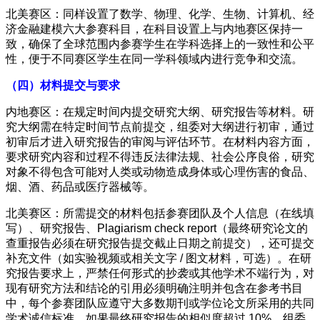
北美赛区：同样设置了数学、物理、化学、生物、计算机、经
济金融建模六大参赛科目，在科目设置上与内地赛区保持一
致，确保了全球范围内参赛学生在学科选择上的一致性和公平
性，便于不同赛区学生在同一学科领域内进行竞争和交流。
（四）材料提交与要求
内地赛区：在规定时间内提交研究大纲、研究报告等材料。研
究大纲需在特定时间节点前提交，组委对大纲进行初审，通过
初审后才进入研究报告的审阅与评估环节。在材料内容方面，
要求研究内容和过程不得违反法律法规、社会公序良俗，研究
对象不得包含可能对人类或动物造成身体或心理伤害的食品、
烟、酒、药品或医疗器械等。
北美赛区：所需提交的材料包括参赛团队及个人信息（在线填
写）、研究报告、Plagiarism check report（最终研究论文的
查重报告必须在研究报告提交截止日期之前提交），还可提交
补充文件（如实验视频或相关文字 / 图文材料，可选）。在研
究报告要求上，严禁任何形式的抄袭或其他学术不端行为，对
现有研究方法和结论的引用必须明确注明并包含在参考书目
中，每个参赛团队应遵守大多数期刊或学位论文所采用的共同
学术诚信标准。如果最终研究报告的相似度超过 10%，组委