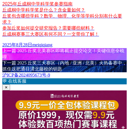
2025年丘成桐中学科学奖参赛指南
丘成桐中学科学奖是什么？含金量如何？
丘奖包含哪些学科？数学、物理、化学等学科分别有什么要
求？
参加丘奖如何提交研究报告？需要哪些材料？
丘成桐赛事三大赛区有何不同？一文带你了解！
发
作
2025年8月28日
meiqiqiang
布
上
者
上一篇
2025 丘奖北美赛区即将截止提交论文！关键信息全梳
文
于
篇
理
章
文
下
下一篇
2025 丘奖三大赛区（内地 / 亚洲 / 北美）火热备赛中，
章：
篇
抓住这把通往清北藤校的钥匙
导
文
沪ICP备2024095673号-9
航
章：
💬
在线客服
✕