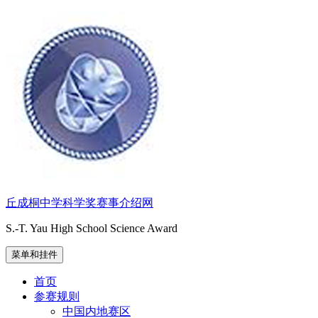
跳
至
内
容
丘成桐中学科学奖赛事介绍网
S.-T. Yau High School Science Award
菜单和挂件
首页
参赛规则
中国内地赛区