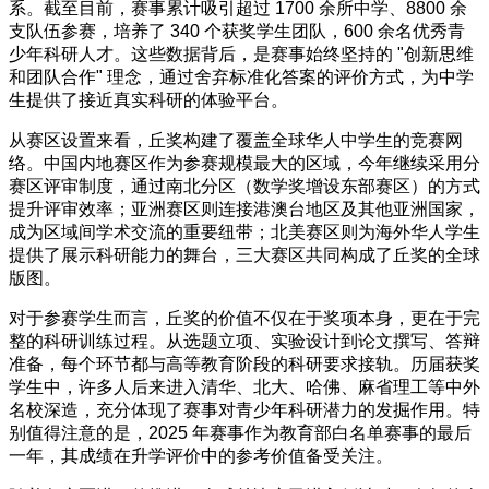
系。截至目前，赛事累计吸引超过 1700 余所中学、8800 余
支队伍参赛，培养了 340 个获奖学生团队，600 余名优秀青
少年科研人才。这些数据背后，是赛事始终坚持的 "创新思维
和团队合作" 理念，通过舍弃标准化答案的评价方式，为中学
生提供了接近真实科研的体验平台。
从赛区设置来看，丘奖构建了覆盖全球华人中学生的竞赛网
络。中国内地赛区作为参赛规模最大的区域，今年继续采用分
赛区评审制度，通过南北分区（数学奖增设东部赛区）的方式
提升评审效率；亚洲赛区则连接港澳台地区及其他亚洲国家，
成为区域间学术交流的重要纽带；北美赛区则为海外华人学生
提供了展示科研能力的舞台，三大赛区共同构成了丘奖的全球
版图。
对于参赛学生而言，丘奖的价值不仅在于奖项本身，更在于完
整的科研训练过程。从选题立项、实验设计到论文撰写、答辩
准备，每个环节都与高等教育阶段的科研要求接轨。历届获奖
学生中，许多人后来进入清华、北大、哈佛、麻省理工等中外
名校深造，充分体现了赛事对青少年科研潜力的发掘作用。特
别值得注意的是，2025 年赛事作为教育部白名单赛事的最后
一年，其成绩在升学评价中的参考价值备受关注。