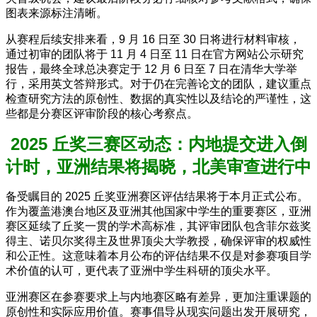
图表来源标注清晰。
从赛程后续安排来看，9 月 16 日至 30 日将进行材料审核，
通过初审的团队将于 11 月 4 日至 11 日在官方网站公示研究
报告，最终全球总决赛定于 12 月 6 日至 7 日在清华大学举
行，采用英文答辩形式。对于仍在完善论文的团队，建议重点
检查研究方法的原创性、数据的真实性以及结论的严谨性，这
些都是分赛区评审阶段的核心考察点。
2025 丘奖三赛区动态：内地提交进入倒
计时，亚洲结果将揭晓，北美审查进行中
备受瞩目的 2025 丘奖亚洲赛区评估结果将于本月正式公布。
作为覆盖港澳台地区及亚洲其他国家中学生的重要赛区，亚洲
赛区延续了丘奖一贯的学术高标准，其评审团队包含菲尔兹奖
得主、诺贝尔奖得主及世界顶尖大学教授，确保评审的权威性
和公正性。这意味着本月公布的评估结果不仅是对参赛项目学
术价值的认可，更代表了亚洲中学生科研的顶尖水平。
亚洲赛区在参赛要求上与内地赛区略有差异，更加注重课题的
原创性和实际应用价值。赛事倡导从现实问题出发开展研究，