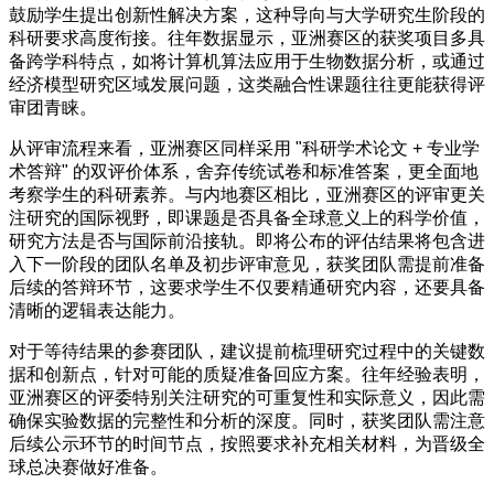
鼓励学生提出创新性解决方案，这种导向与大学研究生阶段的
科研要求高度衔接。往年数据显示，亚洲赛区的获奖项目多具
备跨学科特点，如将计算机算法应用于生物数据分析，或通过
经济模型研究区域发展问题，这类融合性课题往往更能获得评
审团青睐。
从评审流程来看，亚洲赛区同样采用 "科研学术论文 + 专业学
术答辩" 的双评价体系，舍弃传统试卷和标准答案，更全面地
考察学生的科研素养。与内地赛区相比，亚洲赛区的评审更关
注研究的国际视野，即课题是否具备全球意义上的科学价值，
研究方法是否与国际前沿接轨。即将公布的评估结果将包含进
入下一阶段的团队名单及初步评审意见，获奖团队需提前准备
后续的答辩环节，这要求学生不仅要精通研究内容，还要具备
清晰的逻辑表达能力。
对于等待结果的参赛团队，建议提前梳理研究过程中的关键数
据和创新点，针对可能的质疑准备回应方案。往年经验表明，
亚洲赛区的评委特别关注研究的可重复性和实际意义，因此需
确保实验数据的完整性和分析的深度。同时，获奖团队需注意
后续公示环节的时间节点，按照要求补充相关材料，为晋级全
球总决赛做好准备。