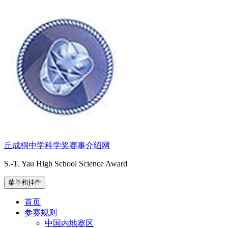
跳
至
内
容
丘成桐中学科学奖赛事介绍网
S.-T. Yau High School Science Award
菜单和挂件
首页
参赛规则
中国内地赛区