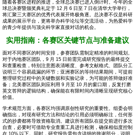
随着各赛区进程的推进，全球总决赛已进入倒计时。今年的全
球总决赛暨颁奖典礼定于 12 月 6 日至 7 日在清华大学举行，
将汇聚三大赛区的优秀代表展开终极角逐。总决赛不仅是科研
成果的展示平台，更将举办科学论坛等交流活动，为热爱科学
的青少年提供与顶尖科学家直接对话的机会。
实用指南：各赛区关键节点与准备建议
面对不同赛区的时间安排，参赛团队需制定精准的时间规划。
对于内地赛区团队，9 月 15 日前需完成研究报告的最终提交
和查重检查，特别注意图表清晰度、参考文献格式、团队分工
说明三个容易疏漏的环节；亚洲赛区的等待结果期间，可提前
整理研究过程中的关键数据和实验记录，为可能的答辩做好准
备；北美赛区团队则应利用 9 月至 10 月的窗口期，反复打磨
英文答辩的逻辑结构，确保能在有限时间内清晰呈现研究核心
价值。
学术规范方面，各赛区均强调原创性研究的重要性。组委会明
确指出，对现有研究方法和结论的引用必须明确标注，任何形
式的抄袭都将导致资格取消。建议所有团队在提交前进行多次
自查，必要时可借助专业查重工具进行检测，确保相似度控制
在 10% 以下。同时，研究报告需包含详细的致谢部分，说明