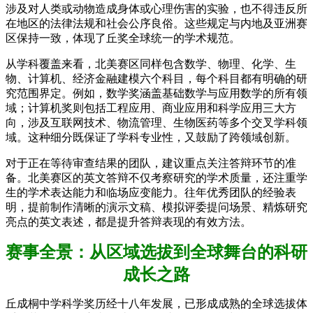
涉及对人类或动物造成身体或心理伤害的实验，也不得违反所
在地区的法律法规和社会公序良俗。这些规定与内地及亚洲赛
区保持一致，体现了丘奖全球统一的学术规范。
从学科覆盖来看，北美赛区同样包含数学、物理、化学、生
物、计算机、经济金融建模六个科目，每个科目都有明确的研
究范围界定。例如，数学奖涵盖基础数学与应用数学的所有领
域；计算机奖则包括工程应用、商业应用和科学应用三大方
向，涉及互联网技术、物流管理、生物医药等多个交叉学科领
域。这种细分既保证了学科专业性，又鼓励了跨领域创新。
对于正在等待审查结果的团队，建议重点关注答辩环节的准
备。北美赛区的英文答辩不仅考察研究的学术质量，还注重学
生的学术表达能力和临场应变能力。往年优秀团队的经验表
明，提前制作清晰的演示文稿、模拟评委提问场景、精炼研究
亮点的英文表述，都是提升答辩表现的有效方法。
赛事全景：从区域选拔到全球舞台的科研
成长之路
丘成桐中学科学奖历经十八年发展，已形成成熟的全球选拔体