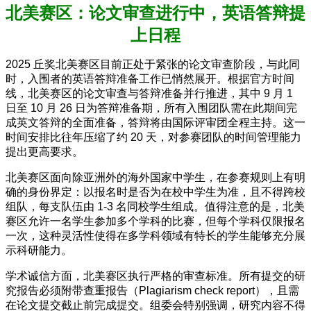
北美赛区：论文审查进行中，英语答辩提
上日程
2025 丘奖北美赛区目前正处于紧张的论文审查阶段，与此同
时，入围者的英语答辩准备工作已悄然展开。根据官方时间
线，北美赛区的论文审查与答辩准备并行推进，其中 9 月 1
日至 10 月 26 日为答辩准备期，所有入围团队需在此期间完
成英文答辩的全面准备，答辩将由国际评审团全程主持。这一
时间安排比往年压缩了约 20 天，对参赛团队的时间管理能力
提出更高要求。
北美赛区面向除亚洲外的海外国家中学生，在参赛规则上有明
确的身份界定：以报名时是否为在校中学生为准，且不得跨校
组队，每支队伍由 1-3 名同校学生组成。值得注意的是，北美
赛区允许一名学生参加多个学科的比赛，但每个学科仅限报名
一次，这种灵活性使得在多学科领域有特长的学生能够充分展
示科研能力。
学术诚信方面，北美赛区执行严格的审查标准。所有提交的研
究报告必须附带查重报告（Plagiarism check report），且需
在论文提交截止前完成提交。组委会特别强调，研究内容不得