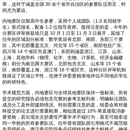
审，这对于涵盖全国 30 余个省市自治区的参赛队伍而言，时
间尤为紧迫。
内地赛区仅限高中生参赛，采用个人或团队（1-3 名同校学
生）形式报名，配备 1-2 位指导老师。值得注意的是，今年的
分赛区评审将延续只是 10 月 1 日至 11 月 3 日展开，延续了
往年的区域划分标准：数学奖设有北部、南部、东部三个赛
区，其中北部覆盖北京、河北等 15 个省区，南部包括广东、
四川等 14 个省区市及澳门，东部则涵盖浙江、江苏、山东、
上海；其他学科（物理、化学、生物、计算机、经济金融建
模）则分为南北两大赛区，北部包含北京、山东等 15 个省
区，南部覆盖上海、浙江等 16 个省区市。这种分区评审机制
既保证了区域公平性，也便于评委更精准地评估不同地区学生
的科研特色。
学术规范方面，内地赛区与全球其他赛区保持一致标准。所有
提交的研究报告必须包含完整的参考文献列表，明确标注团队
成员分工及外部援助情况。特别需要注意的是，组委会将对最
终提交的论文进行查重检测，相似度超过 10% 将直接取消参
赛资格，若出现全文抄袭等严重学术不端行为，甚至可能牵连
同一学校的所有参赛队伍。往年曾有团队因引用格式不规范错
失晋级机会，建议最后阶段务必仔细核对参考文献格式，确保