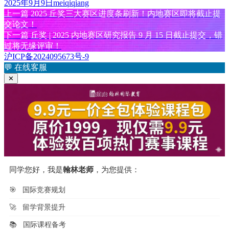
发
作
2025年9月9日
meiqiqiang
布
上
者
上一篇
2025 丘奖三大赛区进度条刷新！内地赛区即将截止提
文
于
篇
交论文！
章
文
下
下一篇
丘奖 | 2025 内地赛区研究报告 9 月 15 日截止提交，错
章：
篇
过将无缘评审！
导
文
沪ICP备2024095673号-9
航
章：
💬
在线客服
✕
同学您好，我是
翰林老师
，为您提供：
🎯
国际竞赛规划
🚀
留学背景提升
📚
国际课程备考