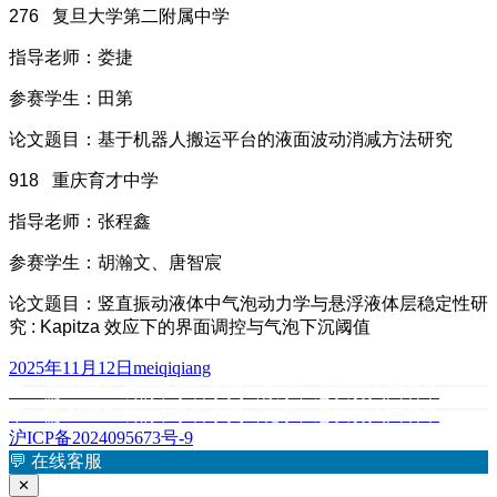
276 复旦大学第二附属中学
指导老师：娄捷
参赛学生：田第
论文题目：基于机器人搬运平台的液面波动消减方法研究
918 重庆育才中学
指导老师：张程鑫
参赛学生：胡瀚文、唐智宸
论文题目：竖直振动液体中气泡动力学与悬浮液体层稳定性研
究 : Kapitza 效应下的界面调控与气泡下沉阈值
发
作
2025年11月12日
meiqiqiang
布
上
者
上一篇
2025丘成桐中学科学奖（数学）总决赛入围名单
文
于
篇
下
下一篇
2025丘成桐中学科学奖（化学）总决赛入围名单
章
文
篇
沪ICP备2024095673号-9
章：
文
💬
在线客服
导
章：
✕