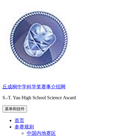
跳
至
内
容
丘成桐中学科学奖赛事介绍网
S.-T. Yau High School Science Award
菜单和挂件
首页
参赛规则
中国内地赛区