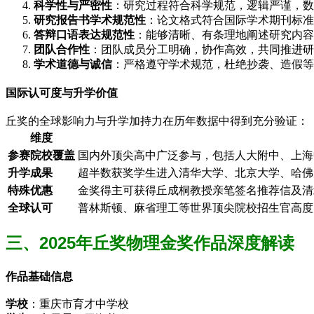
科学性与严密性
：研究过程符合科学规范，逻辑严谨，数
研究报告书学术规范性
：论文格式符合国际学术期刊标
答辩口语表达规范性
：能够清晰、有条理地阐述研究内容
团队合作性
：团队成员分工明确，协作高效，共同推进研
学术道德与诚信
：严格遵守学术规范，杜绝抄袭、造假等
国际认可度与升学价值
丘奖的全球影响力与升学加持力在历年数据中得到充分验证：
维度
参赛院校覆盖
国内外顶尖高中广泛参与，包括人大附中、上海
升学成果
超半数获奖学生进入清华大学、北京大学、哈佛
特殊优惠
金奖得主可获得丘成桐教授亲笔签名推荐信及清
全球认可
普林斯顿、麻省理工等世界顶尖院校招生官高度
三、2025年丘奖物理金奖作品深度解读
作品基础信息
学校
：重庆市育才中学校