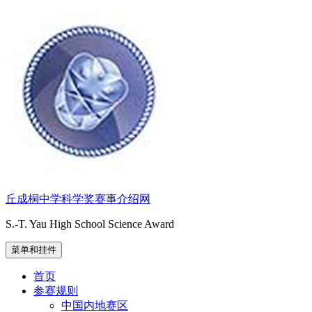
跳
至
内
容
丘成桐中学科学奖赛事介绍网
S.-T. Yau High School Science Award
菜单和挂件
首页
参赛规则
中国内地赛区