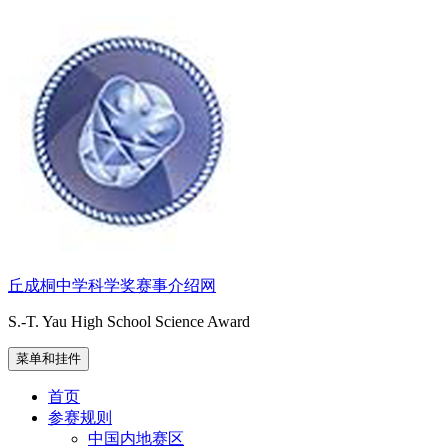
跳
至
内
容
丘成桐中学科学奖赛事介绍网
S.-T. Yau High School Science Award
菜单和挂件
首页
参赛规则
中国内地赛区