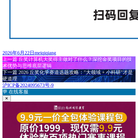
发
作
2026年6月22日
meiqiqiang
布
上
者
上一篇
丘奖计算机大奖得主做对了什么？深挖金奖项目的技
文
于
篇
术优势与思维底层逻辑
章
文
下
下一篇
2026 丘奖化学赛道选题攻略："大领域 + 小科研"才是
章：
篇
硬道理
导
文
沪ICP备2024095673号-9
航
章：
💬
在线客服
✕