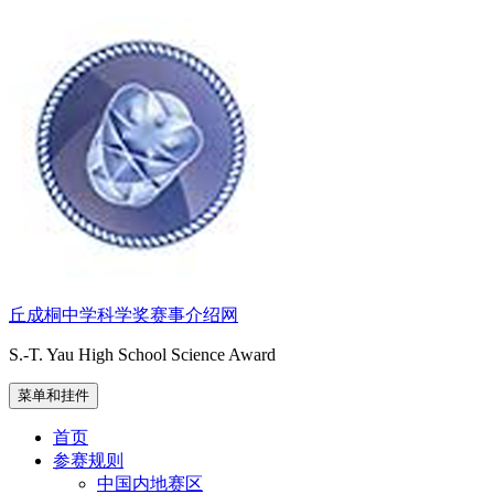
跳
至
内
容
丘成桐中学科学奖赛事介绍网
S.-T. Yau High School Science Award
菜单和挂件
首页
参赛规则
中国内地赛区