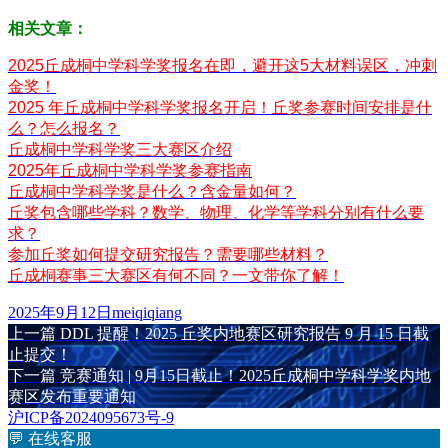
相关文章：
2025丘成桐中学科学奖报名在即，避开这5大材料误区，冲刺
金奖！
2025 年丘成桐中学科学奖报名开启！丘奖参赛时间安排是什
么？怎么报名？
丘成桐中学科学奖三大赛区介绍
2025年丘成桐中学科学奖参赛指南
丘成桐中学科学奖是什么？含金量如何？
丘奖包含哪些学科？数学、物理、化学等学科分别有什么要
求？
参加丘奖如何提交研究报告？需要哪些材料？
丘成桐赛事三大赛区有何不同？一文带你了解！
发
作
2025年9月12日
meiqiqiang
布
上
者
上一篇
DDL 提醒！2025 丘奖内地赛区研究报告 9 月 15 日截
文
于
篇
止提交！
章
文
下
下一篇
竞赛通知 | 9月15日截止！2025丘成桐中学科学奖内地
章：
篇
赛区发布重要通知
导
文
沪ICP备2024095673号-9
航
章：
💬
在线客服