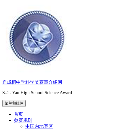
跳
至
内
容
丘成桐中学科学奖赛事介绍网
S.-T. Yau High School Science Award
菜单和挂件
首页
参赛规则
中国内地赛区