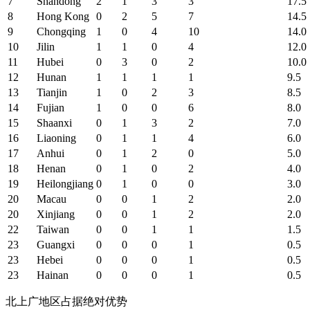
7
Shandong
2
1
3
3
17.5
8
Hong Kong
0
2
5
7
14.5
9
Chongqing
1
0
4
10
14.0
10
Jilin
1
1
0
4
12.0
11
Hubei
0
3
0
2
10.0
12
Hunan
1
1
1
1
9.5
13
Tianjin
1
0
2
3
8.5
14
Fujian
1
0
0
6
8.0
15
Shaanxi
0
1
3
2
7.0
16
Liaoning
0
1
1
4
6.0
17
Anhui
0
1
2
0
5.0
18
Henan
0
1
0
2
4.0
19
Heilongjiang
0
1
0
0
3.0
20
Macau
0
0
1
2
2.0
20
Xinjiang
0
0
1
2
2.0
22
Taiwan
0
0
1
1
1.5
23
Guangxi
0
0
0
1
0.5
23
Hebei
0
0
0
1
0.5
23
Hainan
0
0
0
1
0.5
北上广地区占据绝对优势​