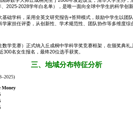
ence Award）由国际数学大师丘成桐先生于2008年发起设立，清华
年、2025-2028学年白名单），是唯一面向全球中学生的科学创
大基础学科，采用全英文研究报告+答辩模式，鼓励中学生以团
科学家担任评委，从创新性、学术规范性、团队协作等多维度综
中学生数学竞赛）正式纳入丘成桐中学科学奖竞赛框架，在颁奖典
近300名女生报名，最终20位选手获奖。
三、地域分布特征分析
08–2025)
e Money
5
5
5