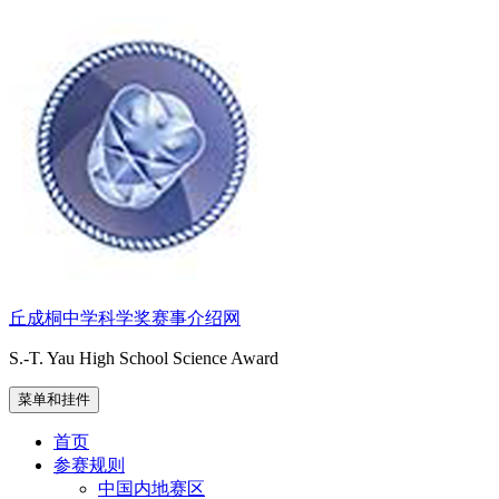
跳
至
内
容
丘成桐中学科学奖赛事介绍网
S.-T. Yau High School Science Award
菜单和挂件
首页
参赛规则
中国内地赛区