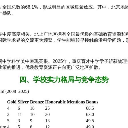
国总数的66.1%，形成明显的区域集聚效应。其中，北京地区累
一梯队。
集中度高度相关。北上广地区拥有全国最优质的基础教育资源和
国际学术界的交流更为频繁，学生能够较早接触前沿科学问题，
中学科学奖中表现亮眼。2025年，重庆育才中学学子斩获物
政策的推进，优质教育资源正在向更广泛地区扩散。
四、学校实力格局与竞争态势
ard (2008–2025)
Gold
Silver
Bronze
Honorable Mentions
Bonus
4
6
18
25
68.5
2
11
10
20
63.0
5
3
9
13
49.5
sity
4
5
8
12
49.0