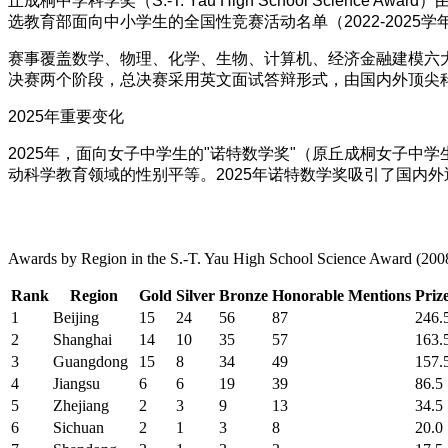
丘成桐中学科学奖（S.-T. Yau High School Sci
选教育部面向中小学生的全国性竞赛活动名单（2022-2025学
赛事覆盖数学、物理、化学、生物、计算机、经济金融建模六
决赛两个阶段，总决赛采用英文面试答辩形式，由国内外顶尖
2025年重要变化​
2025年，面向女子中学生的"诺特数学奖"（原丘成桐女子
动科学教育领域的性别平等。2025年诺特数学奖吸引了国内外
Awards by Region in the S.-T. Yau High School Science Award (20
Rank
Region
Gold
Silver
Bronze
Honorable Mentions
Priz
1
Beijing
15
24
56
87
246.
2
Shanghai
14
10
35
57
163.
3
Guangdong
15
8
34
49
157.
4
Jiangsu
6
6
19
39
86.5
5
Zhejiang
2
3
9
13
34.5
6
Sichuan
2
1
3
8
20.0